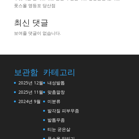
풋스올 영등포 당산점
최신 댓글
보여줄 댓글이 없습니다.
보관함
카테고리
2025년 12월
내성발톱
2025년 11월
맞춤깔창
2024년 9월
미분류
발각질 피부무좀
발톱무좀
티눈 굳은살
풋스올 알리기