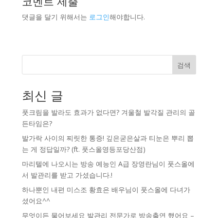
코멘트 제출
댓글을 달기 위해서는
로그인
해야합니다.
검색
최신 글
풋크림을 발라도 효과가 없다면? 겨울철 발각질 관리의 골
든타임은?
발가락 사이의 찌릿한 통증! 깊은굳은살과 티눈은 뿌리 뽑
는 게 정답일까? (ft. 풋스올영등포당산점)
마리텔에 나오시는 방송 예능인 A급 장영란님이 풋스올에
서 발관리를 받고 가셨습니다.!
하나뿐인 내편 미스조 황효은 배우님이 풋스올에 다녀가
셨어요^^
무엇이든 물어보세요 발관리 전문가로 방송출연 했어요 –