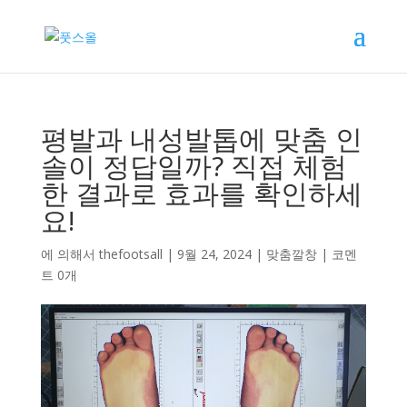
평발과 내성발톱에 맞춤 인
솔이 정답일까? 직접 체험
한 결과로 효과를 확인하세
요!
에 의해서
thefootsall
|
9월 24, 2024
|
맞춤깔창
|
코멘
트 0개