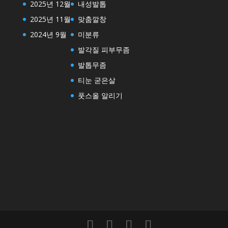
2025년 12월
내성발톱
2025년 11월
맞춤깔창
2024년 9월
미분류
발각질 피부무좀
발톱무좀
티눈 굳은살
풋스올 알리기