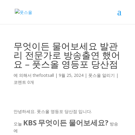
무엇이든 물어보세요 발관
리 전문가로 방송출연 했어
요 – 풋스올 영등포 당산점
에 의해서
thefootsall
|
9월 25, 2024
|
풋스올 알리기
|
코멘트 0개
안녕하세요. 풋스올 영등포 당산점 입니다.
KBS
무엇이든 물어보세요?
오늘
방송
에