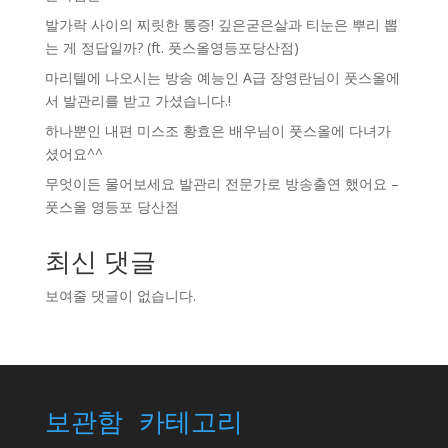
발가락 사이의 찌릿한 통증! 깊은굳은살과 티눈은 뿌리 뽑
는 게 정답일까? (ft. 풋스올영등포당산점)
마리텔에 나오시는 방송 예능인 A급 장영란님이 풋스올에
서 발관리를 받고 가셨습니다.!
하나뿐인 내편 미스조 황효은 배우님이 풋스올에 다녀가
셨어요^^
무엇이든 물어보세요 발관리 전문가로 방송출연 했어요 –
풋스올 영등포 당산점
최신 댓글
보여줄 댓글이 없습니다.
보관함
카테고리