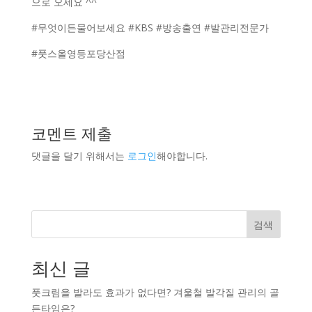
으로 오세요 ^^
#무엇이든물어보세요 #KBS #방송출연 #발관리전문가
#풋스올영등포당산점
코멘트 제출
댓글을 달기 위해서는
로그인
해야합니다.
검색
최신 글
풋크림을 발라도 효과가 없다면? 겨울철 발각질 관리의 골
든타임은?